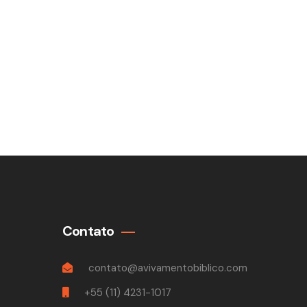
Contato
contato@avivamentobiblico.com
+55 (11) 4231-1017