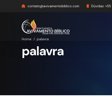
contato@avivamentobiblico.com
Dúvidas:
+55 
Home
/
palavra
palavra